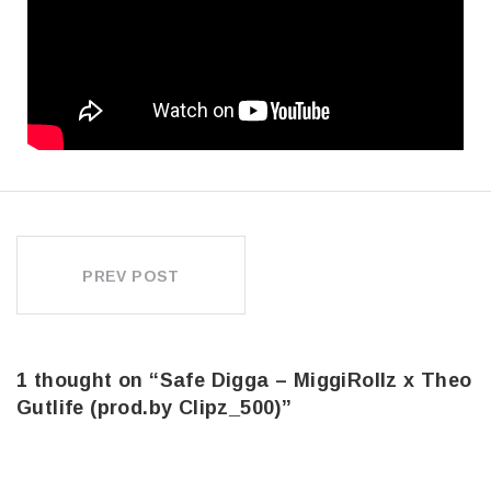
PREV POST
BEITRAGSNAVIGATION
1 thought on “Safe Digga – MiggiRollz x Theo
Gutlife (prod.by Clipz_500)”